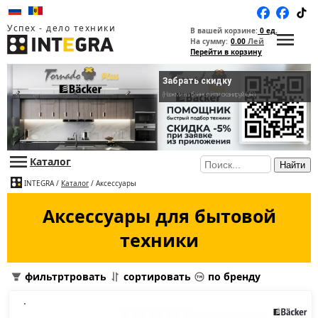
Успех - дело техники
В вашей корзине:
0 ед.
Лей
На сумму:
0.00
Перейти в корзину
Распродажа
Каталог
Найти
INTEGRA
/
Каталог
/ Аксессуары
Аксессуары для бытовой
техники
фильтртровать
сортировать
по бренду
.