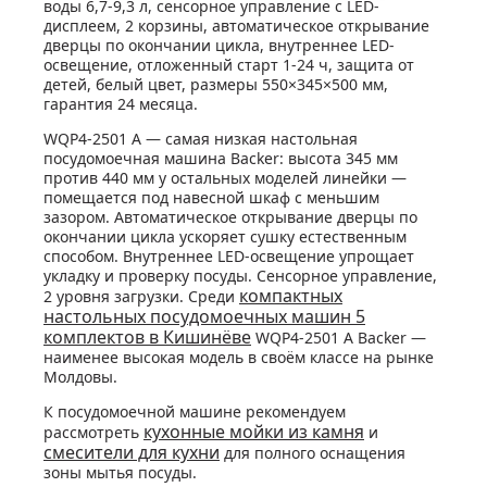
воды 6,7-9,3 л, сенсорное управление с LED-
дисплеем, 2 корзины, автоматическое открывание
дверцы по окончании цикла, внутреннее LED-
освещение, отложенный старт 1-24 ч, защита от
детей, белый цвет, размеры 550×345×500 мм,
гарантия 24 месяца.
WQP4-2501 A — самая низкая настольная
посудомоечная машина Backer: высота 345 мм
против 440 мм у остальных моделей линейки —
помещается под навесной шкаф с меньшим
зазором. Автоматическое открывание дверцы по
окончании цикла ускоряет сушку естественным
способом. Внутреннее LED-освещение упрощает
укладку и проверку посуды. Сенсорное управление,
компактных
2 уровня загрузки. Среди
настольных посудомоечных машин 5
комплектов в Кишинёве
WQP4-2501 A Backer —
наименее высокая модель в своём классе на рынке
Молдовы.
К посудомоечной машине рекомендуем
кухонные мойки из камня
рассмотреть
и
смесители для кухни
для полного оснащения
зоны мытья посуды.