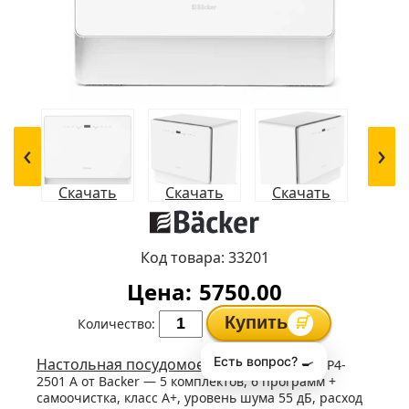
‹
›
Скачать
Скачать
Скачать
Код товара:
33201
Цена:
5750.00
Скачать
Скачать
Скачать
Купить
🛒
Количество:
Есть вопрос? 🍳
Настольная посудомоечная машина
WQP4-
2501 A от Backer — 5 комплектов, 6 программ +
самоочистка, класс A+, уровень шума 55 дБ, расход