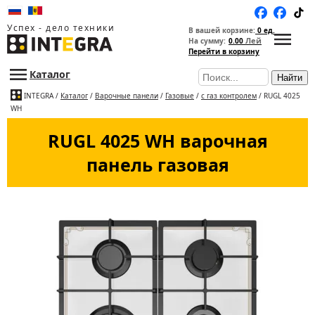
Успех - дело техники
В вашей корзине:
0 ед.
Лей
На сумму:
0.00
Перейти в корзину
Каталог
Найти
INTEGRA
/
Каталог
/
Варочные панели
/
Газовые
/
с газ контролем
/ RUGL 4025
WH
RUGL 4025 WH варочная
панель газовая